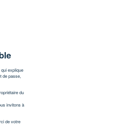
ble
qui explique
ot de passe,
opriétaire du
ous invitons à
ci de votre