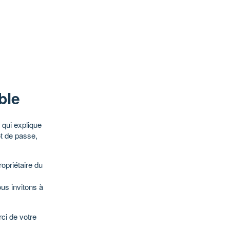
ble
qui explique
ot de passe,
opriétaire du
ous invitons à
ci de votre