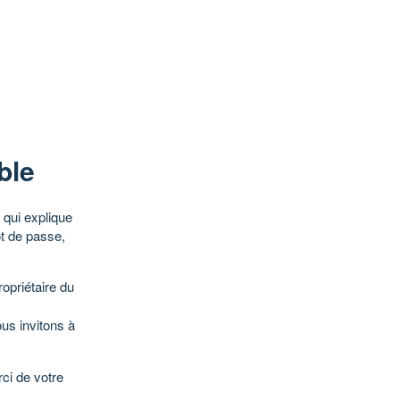
ble
qui explique
ot de passe,
opriétaire du
ous invitons à
ci de votre