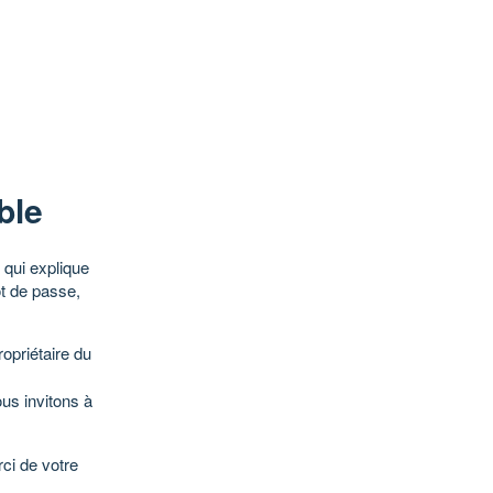
ble
qui explique
ot de passe,
opriétaire du
ous invitons à
ci de votre