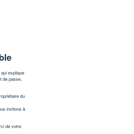
ble
qui explique
ot de passe,
opriétaire du
ous invitons à
ci de votre