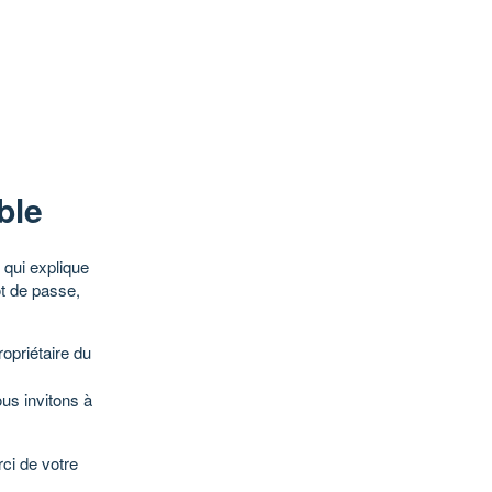
ble
qui explique
ot de passe,
opriétaire du
ous invitons à
ci de votre