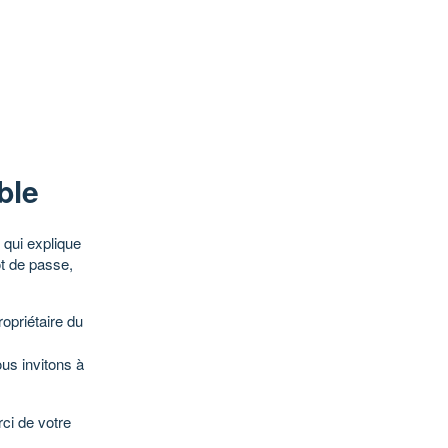
ble
qui explique
ot de passe,
opriétaire du
ous invitons à
ci de votre