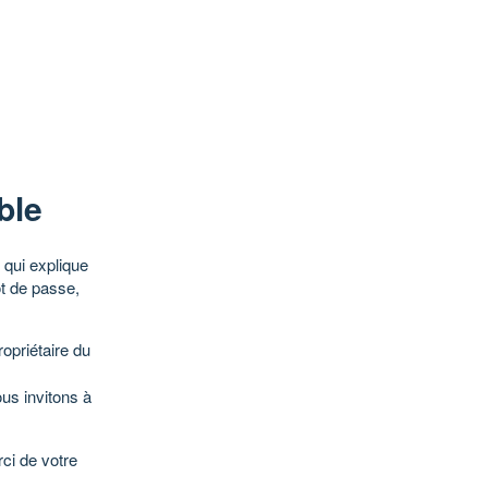
ble
qui explique
ot de passe,
opriétaire du
ous invitons à
ci de votre