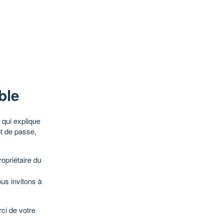
ble
qui explique
ot de passe,
opriétaire du
ous invitons à
ci de votre