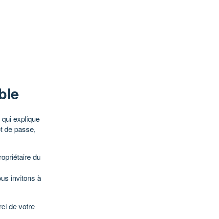
ble
qui explique
ot de passe,
opriétaire du
ous invitons à
ci de votre