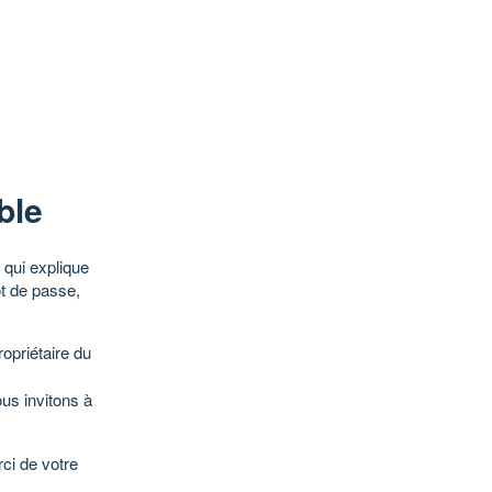
ble
qui explique
ot de passe,
opriétaire du
ous invitons à
ci de votre