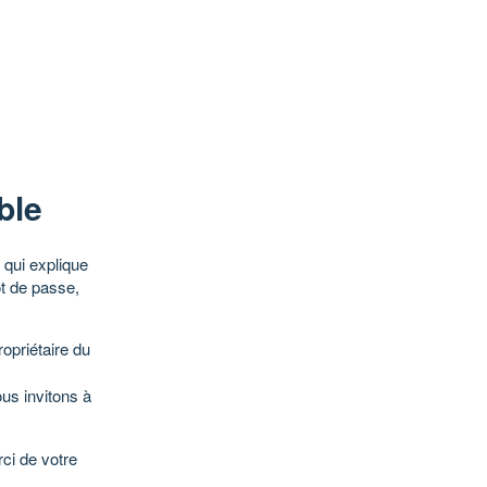
ble
qui explique
ot de passe,
opriétaire du
ous invitons à
ci de votre