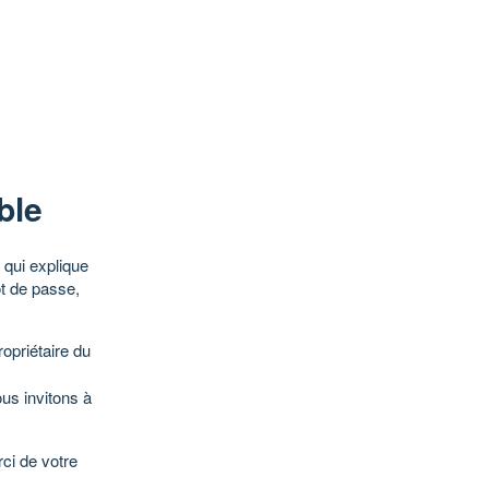
ble
qui explique
ot de passe,
opriétaire du
ous invitons à
ci de votre