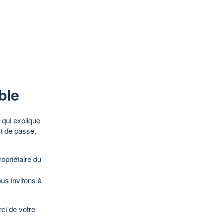
ble
qui explique
ot de passe,
opriétaire du
ous invitons à
ci de votre