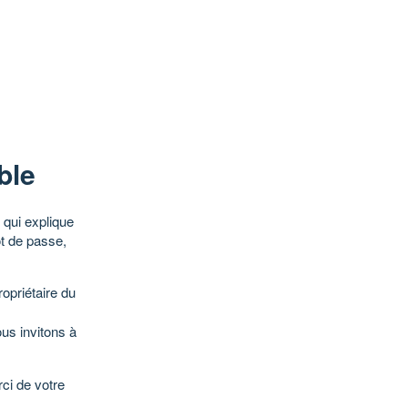
ble
qui explique
ot de passe,
opriétaire du
ous invitons à
ci de votre