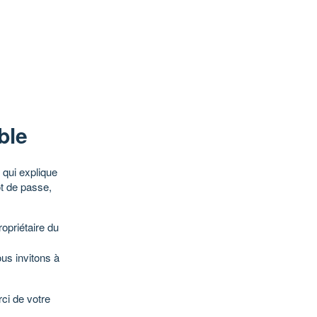
ble
qui explique
ot de passe,
opriétaire du
ous invitons à
ci de votre