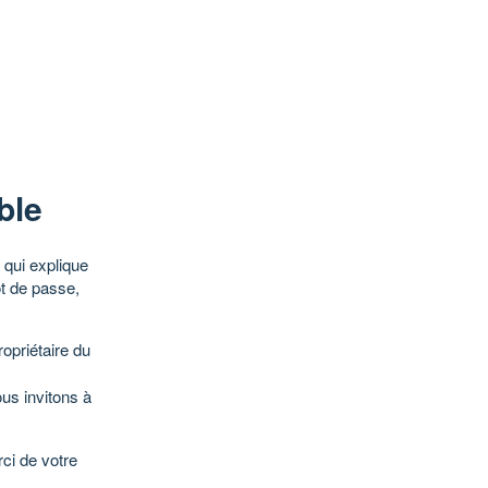
ble
qui explique
ot de passe,
opriétaire du
ous invitons à
ci de votre