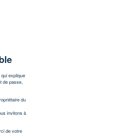
ble
qui explique
ot de passe,
opriétaire du
ous invitons à
ci de votre