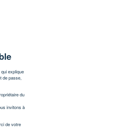
ble
qui explique
ot de passe,
opriétaire du
ous invitons à
ci de votre