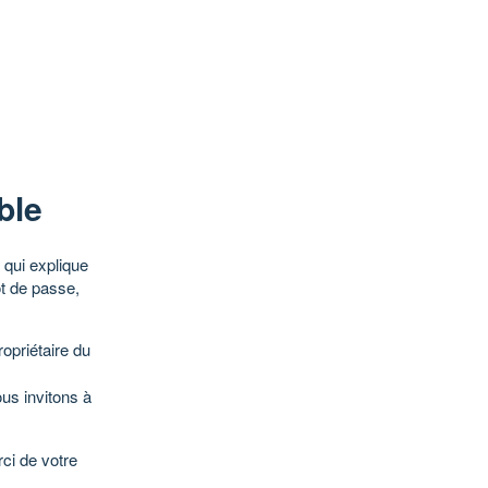
ble
qui explique
ot de passe,
opriétaire du
ous invitons à
ci de votre