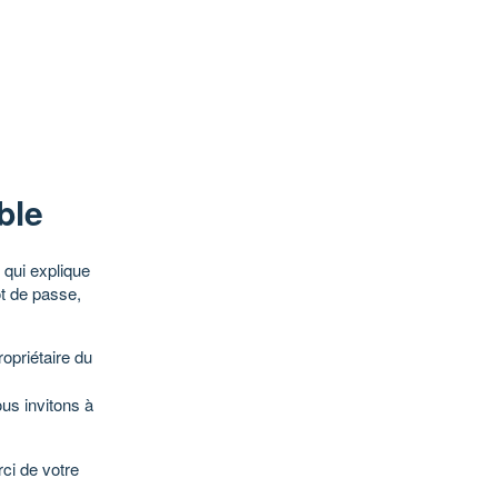
ble
qui explique
ot de passe,
opriétaire du
ous invitons à
ci de votre