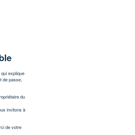
ble
qui explique
ot de passe,
opriétaire du
ous invitons à
ci de votre