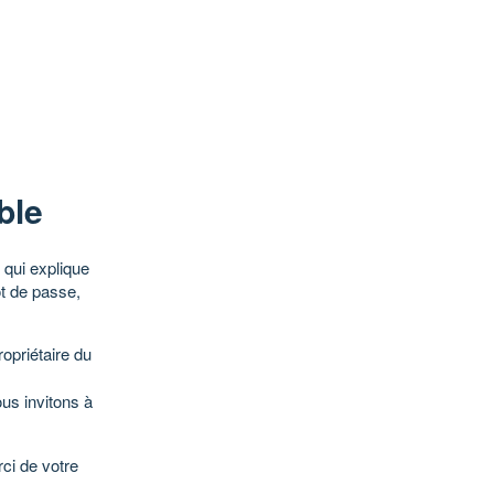
ble
qui explique
ot de passe,
opriétaire du
ous invitons à
ci de votre