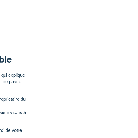
ble
qui explique
ot de passe,
opriétaire du
ous invitons à
ci de votre