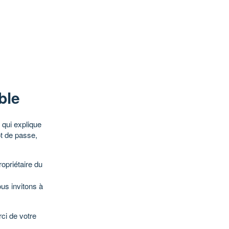
ble
qui explique
ot de passe,
opriétaire du
ous invitons à
ci de votre