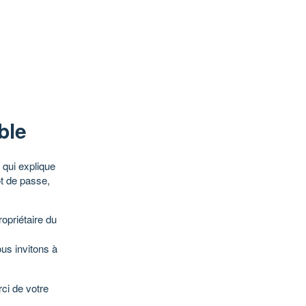
ble
qui explique
ot de passe,
opriétaire du
ous invitons à
ci de votre