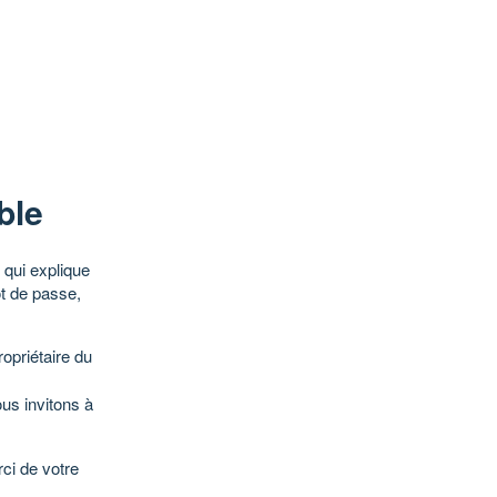
ble
qui explique
ot de passe,
opriétaire du
ous invitons à
ci de votre