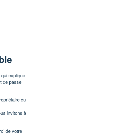
ble
qui explique
ot de passe,
opriétaire du
ous invitons à
ci de votre