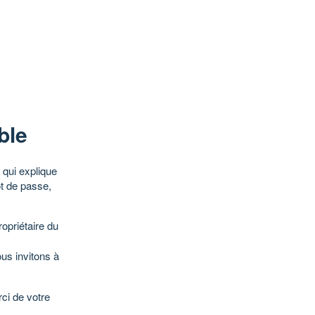
ble
qui explique
ot de passe,
opriétaire du
ous invitons à
ci de votre