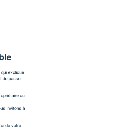
ble
qui explique
ot de passe,
opriétaire du
ous invitons à
ci de votre