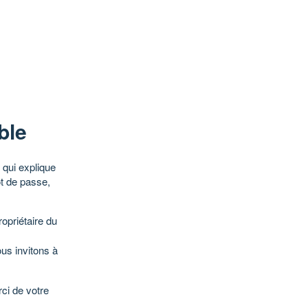
ble
qui explique
ot de passe,
opriétaire du
ous invitons à
ci de votre