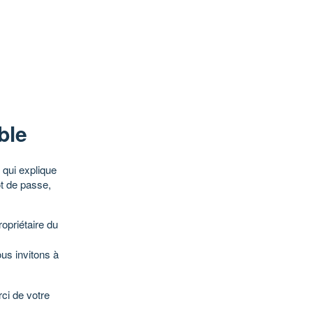
ble
qui explique
ot de passe,
opriétaire du
ous invitons à
ci de votre