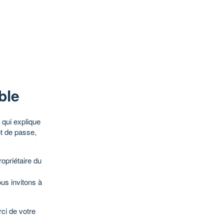
ble
qui explique
ot de passe,
opriétaire du
ous invitons à
ci de votre