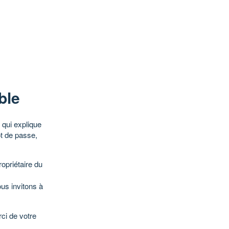
ble
qui explique
ot de passe,
opriétaire du
ous invitons à
ci de votre