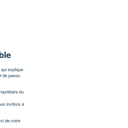
ble
qui explique
ot de passe,
opriétaire du
ous invitons à
ci de votre