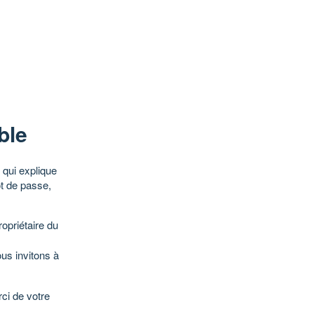
ble
qui explique
ot de passe,
opriétaire du
ous invitons à
ci de votre