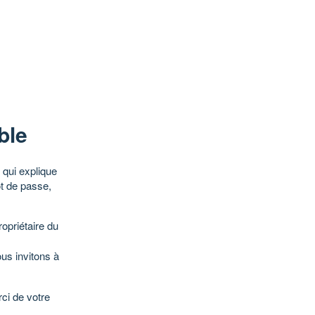
ble
qui explique
ot de passe,
opriétaire du
ous invitons à
ci de votre