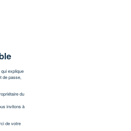
ble
qui explique
ot de passe,
opriétaire du
ous invitons à
ci de votre