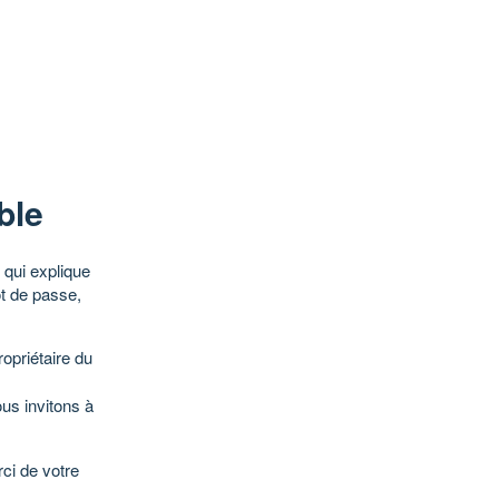
ble
qui explique
ot de passe,
opriétaire du
ous invitons à
ci de votre