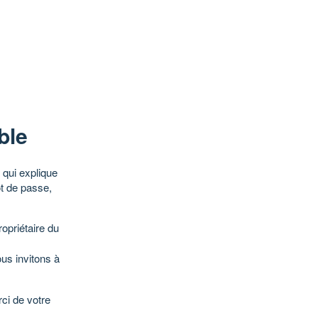
ble
qui explique
ot de passe,
opriétaire du
ous invitons à
ci de votre