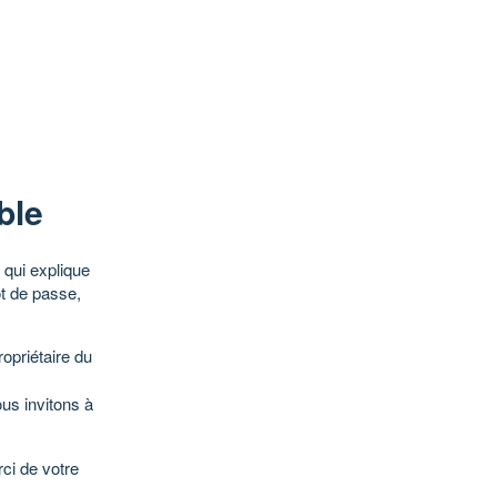
ble
qui explique
ot de passe,
opriétaire du
ous invitons à
ci de votre