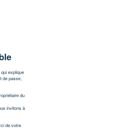
ble
qui explique
ot de passe,
opriétaire du
ous invitons à
ci de votre