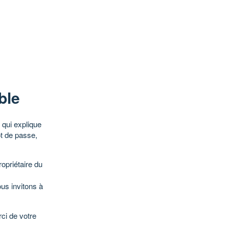
ble
qui explique
ot de passe,
opriétaire du
ous invitons à
ci de votre