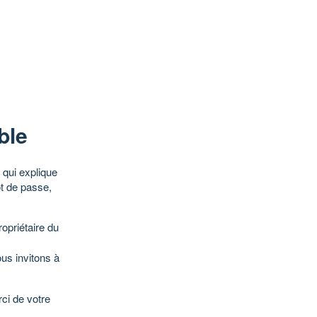
ble
qui explique
ot de passe,
opriétaire du
ous invitons à
ci de votre