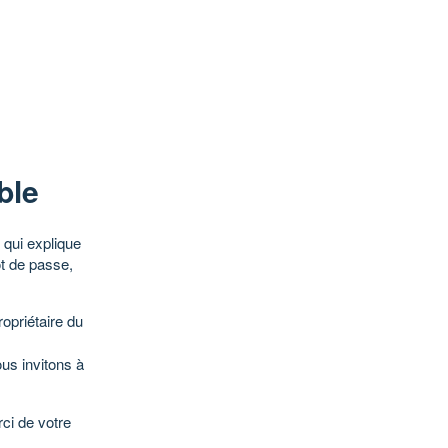
ble
qui explique
ot de passe,
opriétaire du
ous invitons à
ci de votre