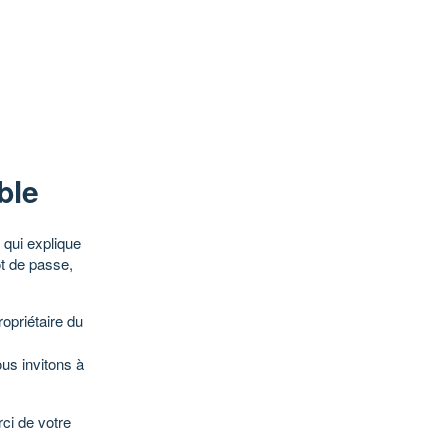
ble
qui explique
ot de passe,
opriétaire du
ous invitons à
ci de votre