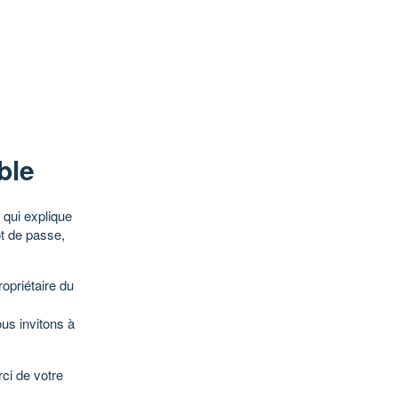
ble
qui explique
ot de passe,
opriétaire du
ous invitons à
ci de votre