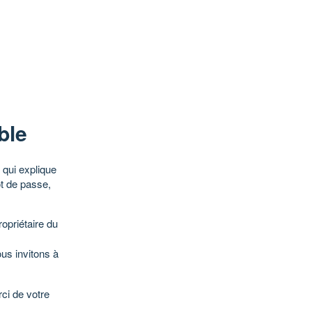
ble
qui explique
ot de passe,
opriétaire du
ous invitons à
ci de votre