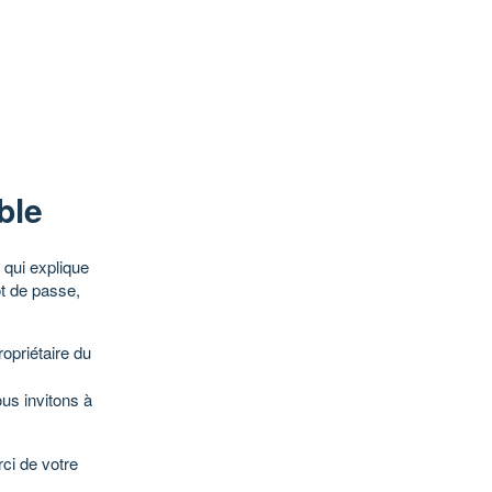
ble
qui explique
ot de passe,
opriétaire du
ous invitons à
ci de votre