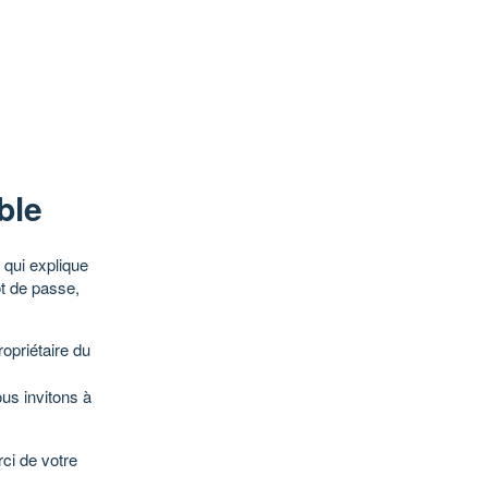
ble
qui explique
ot de passe,
opriétaire du
ous invitons à
ci de votre